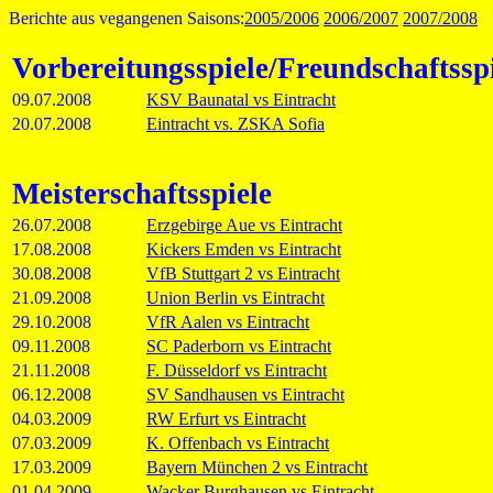
Berichte aus vegangenen Saisons:
2005/2006
2006/2007
2007/2008
Vorbereitungsspiele/Freundschaftssp
09.07.2008
KSV Baunatal vs Eintracht
20.07.2008
Eintracht vs. ZSKA Sofia
Meisterschaftsspiele
26.07.2008
Erzgebirge Aue vs Eintracht
17.08.2008
Kickers Emden vs Eintracht
30.08.2008
VfB Stuttgart 2 vs Eintracht
21.09.2008
Union Berlin vs Eintracht
29.10.2008
VfR Aalen vs Eintracht
09.11.2008
SC Paderborn vs Eintracht
21.11.2008
F. Düsseldorf vs Eintracht
06.12.2008
SV Sandhausen vs Eintracht
04.03.2009
RW Erfurt vs Eintracht
07.03.2009
K. Offenbach vs Eintracht
17.03.2009
Bayern München 2 vs Eintracht
01.04.2009
Wacker Burghausen vs Eintracht