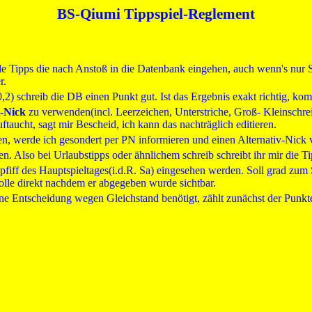
BS-Qiumi Tippspiel-Reglement
le Tipps die nach Anstoß in die Datenbank eingehen, auch wenn's nur
r.
,0,2) schreib die DB einen Punkt gut. Ist das Ergebnis exakt richtig, k
i-Nick
zu verwenden(incl. Leerzeichen, Unterstriche, Groß- Kleinschreib
taucht, sagt mir Bescheid, ich kann das nachträglich editieren.
n, werde ich gesondert per PN informieren und einen Alternativ-Nick 
 Also bei Urlaubstipps oder ähnlichem schreib schreibt ihr mir die Ti
npfiff des Hauptspieltages(i.d.R. Sa) eingesehen werden. Soll grad zu
olle direkt nachdem er abgegeben wurde sichtbar.
 Entscheidung wegen Gleichstand benötigt, zählt zunächst der Punkte-Sc