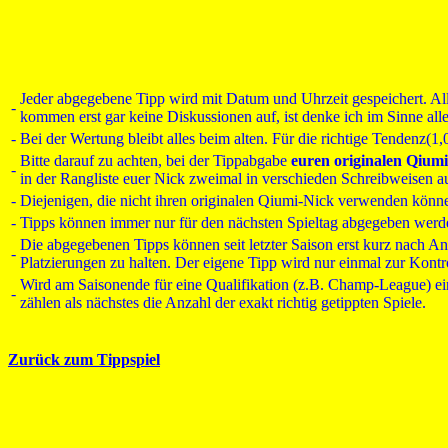
Jeder abgegebene Tipp wird mit Datum und Uhrzeit gespeichert. Al
-
kommen erst gar keine Diskussionen auf, ist denke ich im Sinne alle
-
Bei der Wertung bleibt alles beim alten. Für die richtige Tendenz(1
Bitte darauf zu achten, bei der Tippabgabe
euren originalen Qium
-
in der Rangliste euer Nick zweimal in verschieden Schreibweisen auf
-
Diejenigen, die nicht ihren originalen Qiumi-Nick verwenden könne
-
Tipps können immer nur für den nächsten Spieltag abgegeben werden.
Die abgegebenen Tipps können seit letzter Saison erst kurz nach A
-
Platzierungen zu halten. Der eigene Tipp wird nur einmal zur Kontr
Wird am Saisonende für eine Qualifikation (z.B. Champ-League) eine
-
zählen als nächstes die Anzahl der exakt richtig getippten Spiele.
Zurück zum Tippspiel